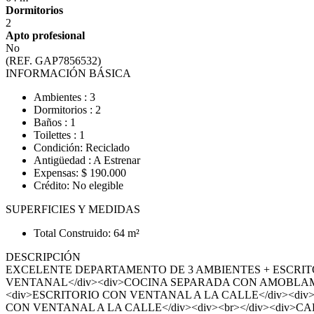
Dormitorios
2
Apto profesional
No
(REF. GAP7856532)
INFORMACIÓN BÁSICA
Ambientes : 3
Dormitorios : 2
Baños : 1
Toilettes : 1
Condición: Reciclado
Antigüedad : A Estrenar
Expensas: $ 190.000
Crédito: No elegible
SUPERFICIES Y MEDIDAS
Total Construido: 64 m²
DESCRIPCIÓN
EXCELENTE DEPARTAMENTO DE 3 AMBIENTES + ESCRITO
VENTANAL</div><div>COCINA SEPARADA CON AMOBLAMIE
<div>ESCRITORIO CON VENTANAL A LA CALLE</div><div
CON VENTANAL A LA CALLE</div><div><br></div><div>