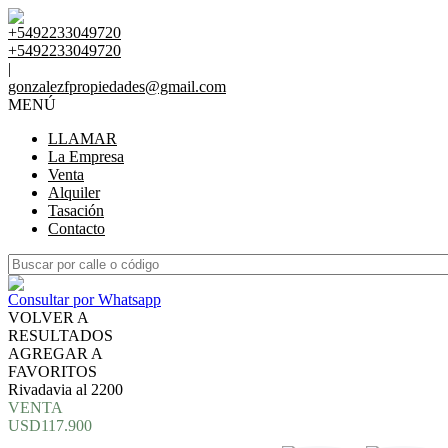
+5492233049720
+5492233049720
|
gonzalezfpropiedades@gmail.com
MENÚ
LLAMAR
La Empresa
Venta
Alquiler
Tasación
Contacto
Consultar por Whatsapp
VOLVER A
RESULTADOS
AGREGAR A
FAVORITOS
Rivadavia al 2200
VENTA
USD117.900