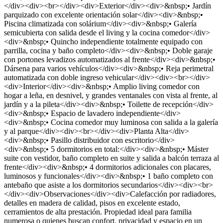
</div><div><br></div><div>Exterior</div><div>&nbsp;• Jardín
parquizado con excelente orientación solar</div><div>&nbsp;•
Piscina climatizada con solárium</div><div>&nbsp;• Galería
semicubierta con salida desde el living y la cocina comedor</div>
<div>&nbsp;• Quincho independiente totalmente equipado con
parrilla, cocina y baño completo</div><div>&nbsp;• Doble garaje
con portones levadizos automatizados al frente</div><div>&nbsp;•
Dársena para varios vehículos</div><div>&nbsp;• Reja perimetral
automatizada con doble ingreso vehicular</div><div><br></div>
<div>Interior</div><div>&nbsp;• Amplio living comedor con
hogar a leña, en desnivel, y grandes ventanales con vista al frente, al
jardín y a la pileta</div><div>&nbsp;• Toilette de recepción</div>
<div>&nbsp;• Espacio de lavadero independiente</div>
<div>&nbsp;• Cocina comedor muy luminosa con salida a la galería
y al parque</div><div><br></div><div>Planta Alta</div>
<div>&nbsp;• Pasillo distribuidor con escritorio</div>
<div>&nbsp;• 5 dormitorios en total:</div><div>&nbsp;• Máster
suite con vestidor, baño completo en suite y salida a balcón terraza al
frente</div><div>&nbsp;• 4 dormitorios adicionales con placares,
luminosos y funcionales</div><div>&nbsp;• 1 baño completo con
antebaño que asiste a los dormitorios secundarios</div><div><br>
</div><div>Observaciones</div><div>Calefacción por radiadores,
detalles en madera de calidad, pisos en excelente estado,
cerramientos de alta prestación. Propiedad ideal para familia
numerosa o quienes buscan confort, privacidad y espacio en un