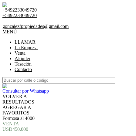
+5492233049720
+5492233049720
|
gonzalezfpropiedades@gmail.com
MENÚ
LLAMAR
La Empresa
Venta
Alquiler
Tasación
Contacto
Consultar por Whatsapp
VOLVER A
RESULTADOS
AGREGAR A
FAVORITOS
Formosa al 4000
VENTA
USD450.000