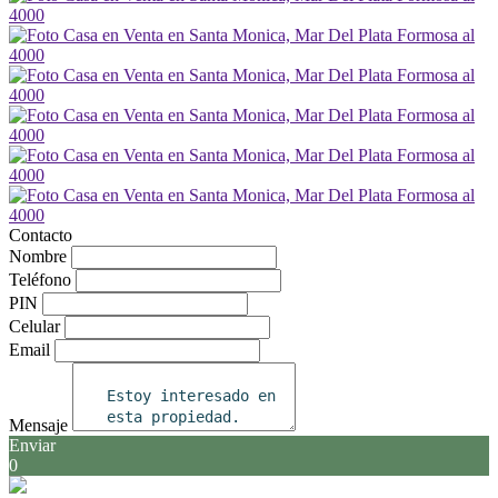
Contacto
Nombre
Teléfono
PIN
Celular
Email
Mensaje
Enviar
0