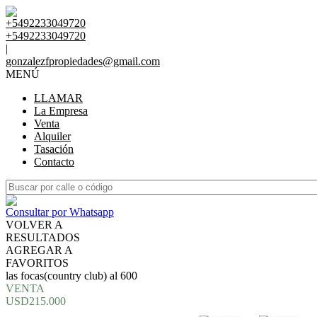
+5492233049720
+5492233049720
|
gonzalezfpropiedades@gmail.com
MENÚ
LLAMAR
La Empresa
Venta
Alquiler
Tasación
Contacto
Consultar por Whatsapp
VOLVER A
RESULTADOS
AGREGAR A
FAVORITOS
las focas(country club) al 600
VENTA
USD215.000