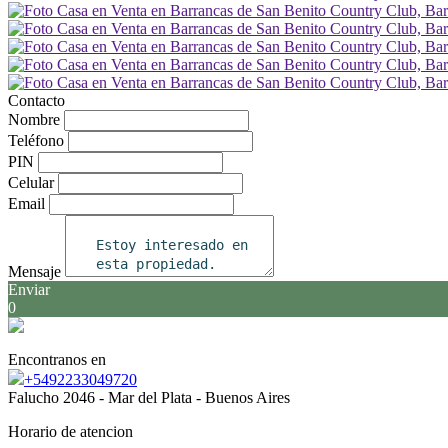
Contacto
Nombre
Teléfono
PIN
Celular
Email
Mensaje
Enviar
0
Encontranos en
+5492233049720
Falucho 2046 - Mar del Plata - Buenos Aires
Horario de atencion