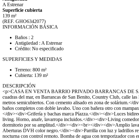
A Estrenar
Superficie cubierta
139 m²
(REF. GHO6342077)
INFORMACIÓN BÁSICA
Baños : 2
Antigüedad : A Estrenar
Crédito: No especificado
SUPERFICIES Y MEDIDAS
Terreno: 800 m²
Cubierta: 139 m²
DESCRIPCIÓN
<p>CASA EN VENTA BARRIO PRIVADO BARRANCAS DE SAN BE
cuadras del mar, en Barrancas de San Benito, Country Club, calle l
metros semicubiertos. Con cemento alisado en zona de solárium.</
baños completos con doble lavabo. Uno con bañera otro con mampara. Po
</div><div>Grifería y bachas marca Píazza.</div><div>Luces bidirec
living. Horno, anafe, lavarropa incluidos.</div><div>Living comedor c
dormitorio por su amplitud.</div><div><br></div><div>Amplio lavade
Aberturas DVH color negro.</div><div>Parrilla con luz y ladrillos r
nocturna con control remoto. Bomba de agua con temporizador con e