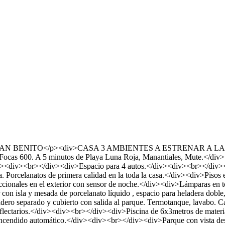
NITO</p><div>CASA 3 AMBIENTES A ESTRENAR A LA VENTA. 
as Focas 600. A 5 minutos de Playa Luna Roja, Manantiales, Mute.</di
div><div><br></div><div>Espacio para 4 autos.</div><div><br></div>
rcelanatos de primera calidad en la toda la casa.</div><div>Pisos en e
cionales en el exterior con sensor de noche.</div><div>Lámparas en 
on isla y mesada de porcelanato líquido , espacio para heladera doble, 
ro separado y cubierto con salida al parque. Termotanque, lavabo. C
eflectarios.</div><div><br></div><div>Piscina de 6x3metros de materi
ncendido automático.</div><div><br></div><div>Parque con vista desc